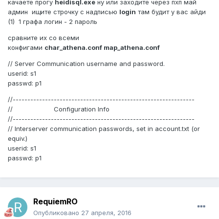
качаете прогу
heidisql.exe
ну или заходите через пхп май
админ ищите строчку с надписью
login
там будит у вас айди
(1) 1 графа логин - 2 пароль
сравните их со всеми
конфигами
char_athena.conf map_athena.conf
// Server Communication username and password.
userid: s1
passwd: p1
//--------------------------------------------------------------
// Configuration Info
//--------------------------------------------------------------
// Interserver communication passwords, set in account.txt (or
equiv.)
userid: s1
passwd: p1
RequiemRO
Опубликовано
27 апреля, 2016