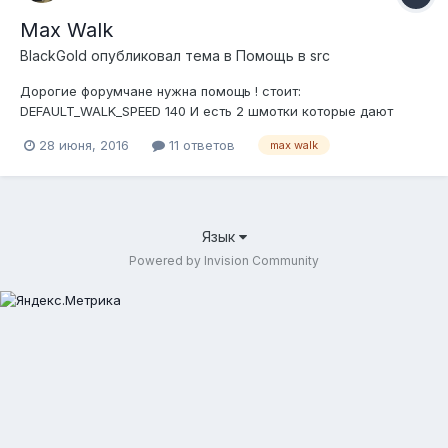
Max Walk
BlackGold
опубликовал тема в
Помощь в src
Дорогие форумчане нужна помощь ! стоит:
DEFAULT_WALK_SPEED 140 И есть 2 шмотки которые дают
скорость бега +25 при одевании их вместе число не
28 июня, 2016
11 ответов
max walk
суммируется подскажите где что я пропустил! Использую
Herc
Язык
Powered by Invision Community