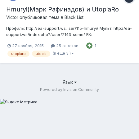
Hmuryi(Марк Рафинадов) и UtopiaRo
Victor
опубликовал тема в
Black List
Профиль: http://ea-support.ws...ser/115-hmuryi/ Мульт: http://ea-
support.ws/index.php?/user/2143-some/ ВК:
http://vk.com/norm_hmuryj Создатель сайта: roreport.ru Сам
27 ноября, 2015
25 ответов
1
Пруф: http://vk.com/feed?...ll-98023360_664 (на всякий случай
сохранил под спойлером, вдруг удалят) С данным человеком
(и ещё 3 )
utopiaro
utopia
не сов...
Язык
Powered by Invision Community