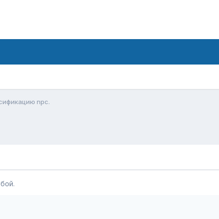
сификацию npc.
бой.