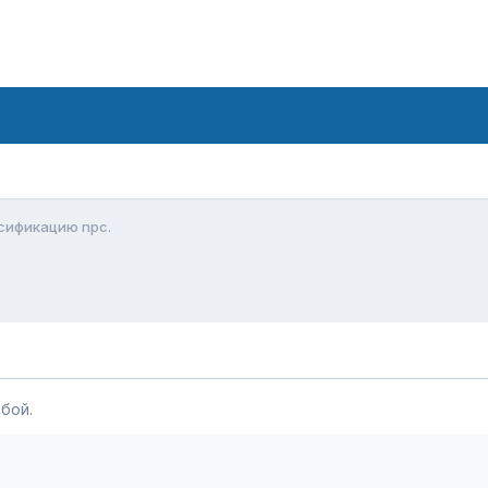
сификацию npc.
бой.