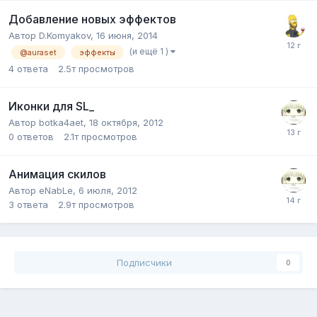
Добавление новых эффектов
Автор
D.Komyakov
,
16 июня, 2014
(и ещё 1 )
@auraset
эффекты
4
ответа
2.5т
просмотров
Иконки для SL_
Автор
botka4aet
,
18 октября, 2012
0
ответов
2.1т
просмотров
Анимация скилов
Автор
eNabLe
,
6 июля, 2012
3
ответа
2.9т
просмотров
Подписчики
0