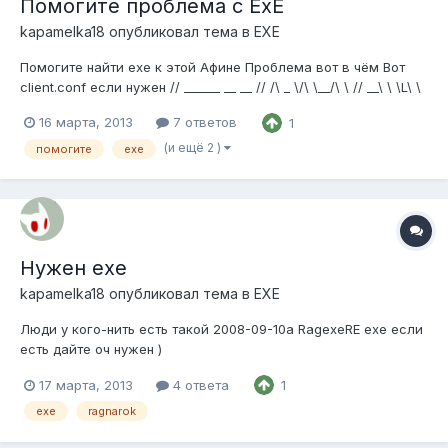
Помогите проблема с ExE
kapamelka18
опубликовал тема в
EXE
Помогите найти exe к этой Афине Проблема вот в чём Вот
client.conf если нужен // ______ __ __ // /\ _ \/\ \__/\ \ // __\ \ \L\ \
\ ,_\ \ \___ __ ___ __ // /'__`\ \ __ \ \ \/\ \ _ `\ /'__`\/' _ `\ /'__`\ ///\ __/\
16 марта, 2013
7 ответов
1
\ \/\ \ \ \_\ \ \ \ \/\ __//\ \/\ \/\ \L\.\_ //\ \____\\ \_...
(и ещё 2 )
помогите
ехе
Нужен exe
kapamelka18
опубликовал тема в
EXE
Люди у кого-нить есть такой 2008-09-10a RagexeRE ехе если
есть дайте оч нужен )
17 марта, 2013
4 ответа
1
exe
ragnarok