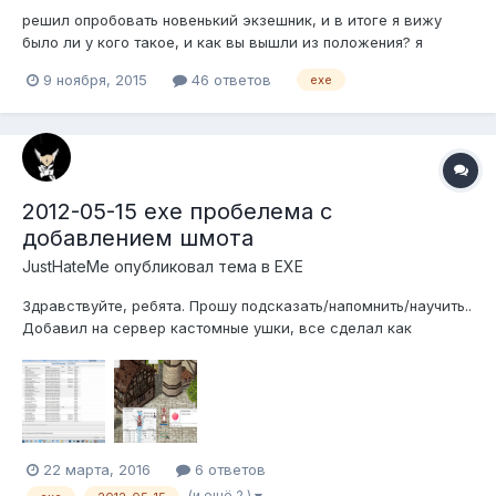
решил опробовать новенький экзешник, и в итоге я вижу
было ли у кого такое, и как вы вышли из положения? я
опробовал все экзешники с лево на рисунке только два
9 ноября, 2015
46 ответов
exe
верхних нормально работают...с остальными такая херня как
на рисунке
2012-05-15 exe пробелема с
добавлением шмота
JustHateMe
опубликовал тема в
EXE
Здравствуйте, ребята. Прошу подсказать/напомнить/научить..
Добавил на сервер кастомные ушки, все сделал как
описано здесь каждый шаг перепроверил. Ничего не упустил.
В игре на персонаже ушки при одевании отображаются, а в
инвентаре и при просмотре "Unknown Item".. Вот диффы
применен...
22 марта, 2016
6 ответов
(и ещё 2 )