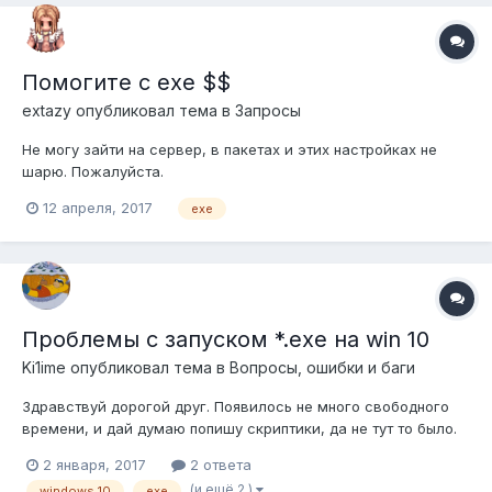
Помогите с ехе $$
extazy
опубликовал тема в
Запросы
Не могу зайти на сервер, в пакетах и этих настройках не
шарю. Пожалуйста.
12 апреля, 2017
exe
Проблемы с запуском *.exe на win 10
Ki1ime
опубликовал тема в
Вопросы, ошибки и баги
Здравствуй дорогой друг. Появилось не много свободного
времени, и дай думаю попишу скриптики, да не тут то было.
Запустил эмулятор rA, Базу подключил, ну раз все по
2 января, 2017
2 ответа
старому, то и патч тоже должен подойди, но вот *.exe думает
(и ещё 2 )
windows 10
exe