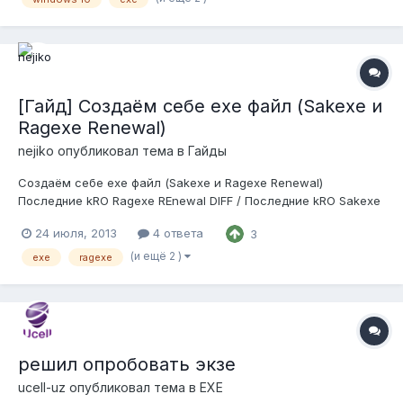
иначе. У меня Win 10 и *.exe просто не запускается, в чем
проблема?...
[Гайд] Создаём себе exe файл (Sakexe и
Ragexe Renewal)
nejiko
опубликовал тема в
Гайды
Создаём себе exe файл (Sakexe и Ragexe Renewal)
Последние kRO Ragexe REnewal DIFF / Последние kRO Sakexe
DIFF Для RagexeRE 2009-12-23b + необходимо обновление.
24 июля, 2013
4 ответа
3
Lub файлы получить его ЗДЕСЬ! Требуется k3dt's DIFF Patch
v2.20 kRO - English Translation Packetver 23, С eAthena Trunk
(и ещё 2 )
exe
ragexe
13293 или выше верси...
решил опробовать экзе
ucell-uz
опубликовал тема в
EXE