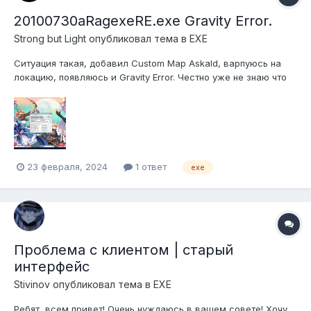
20100730aRagexeRE.exe Gravity Error.
Strong but Light
опубликовал тема в
EXE
Ситуация такая, добавил Custom Map Askald, варпуюсь на
локацию, появляюсь и Gravity Error. Честно уже не знаю что
не так. Всё перепроверил несколько раз и рекомпилы
сделал так же несколько раз, заново с 0 всё добавил и
ситуация не изменилась. Помогите? Использую 2010-07-
30aRagexeRE.exe При...
23 февраля, 2024
1 ответ
exe
Проблема с клиентом | старый
интерфейс
Stivinov
опубликовал тема в
EXE
Ребят, всем привет! Очень нуждаюсь в вашем совете! Хочу