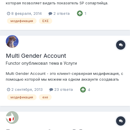
которая позволяет видеть показатель SP сопартийца.
Предусмотрено отключение с помощью пользовательской
8 февраля, 2014
2 ответа
1
команды. В конфигурационном файле настраивается цвет
показателя SP сопартийца. Цена модификации - 75$
модификация
EXE
Предусмотрена скидка в 7$...
Multi Gender Account
Functor
опубликовал тема в
Услуги
Multi Gender Account - это клиент-серверная модификация, с
помощью которой мы можем на одном аккаунте создавать
женских и мужских персонажей. Цена модификации - 85$
2 сентября, 2013
23 ответа
4
При заказе Multi Gender Account для EXE, под который я
ранее не адаптировал модификацию, к 85$ добавляется еще
модификация
exe
40$ за адаптацию....