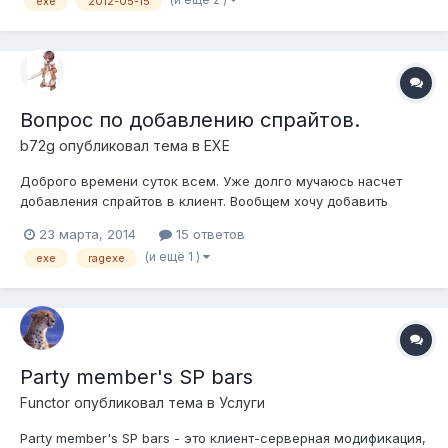
exe
2012-05-15
Вопрос по добавлению спрайтов.
b72g
опубликовал тема в
EXE
Доброго времени суток всем. Уже долго мучаюсь насчет
добавления спрайтов в клиент. Вообщем хочу добавить
несколько новых спрайтов для новых итемов, но все они не
23 марта, 2014
15 ответов
читаются, либо я делаю что-то не правильно. Сам
(и ещё 1 )
exe
ragexe
использовал Ragexe, версии PACKETVER 20100728 - 2010 07
28a, задифил его, поставил нужную...
Party member's SP bars
Functor
опубликовал тема в
Услуги
Party member's SP bars - это клиент-серверная модификация,