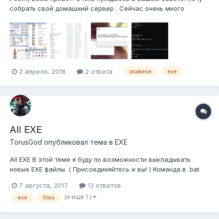
собрать свой домашний сервер . Сейчас очень много
гайдов, и собрать на последнем эмуляторе rAthena не так
затруднительно. Но меня интересует старый интерфейс, что
то вроде олдскула: Первое что я сделал, это нашёл более
менее ра...
2 апреля, 2018
2 ответа
asakexe
exe
All EXE
TorusGod
опубликовал тема в
EXE
All EXE В этой теме я буду по возможности выкладывать
новые EXE файлы. ( Присоединяйтесь и вы! ) Команда в .bat
файл для запуска игры. ( если вы используете diff авто ввода
7 августа, 2017
13 ответов
логина и пароля Use SSO Login Packet с помощью программы
(и ещё 1 )
exe
files
NEMO http://nemo.herc.ws/ ) Примеры запуска EXE через ....