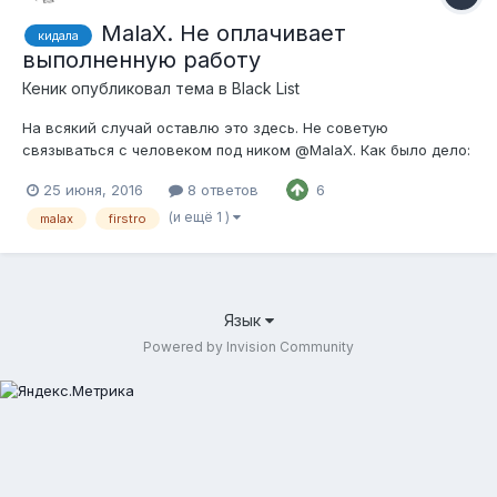
MalaX. Не оплачивает
кидала
выполненную работу
Кеник
опубликовал тема в
Black List
На всякий случай оставлю это здесь. Не советую
связываться с человеком под ником @MalaX. Как было дело:
В феврале ко мне обратился некто Valentyn Marushchak.
25 июня, 2016
8 ответов
6
Попросил добавить полтора десятка кастомных предметов в
клиент. Я согласился. В цене вроде сошлись. В общем
(и ещё 1 )
malax
firstro
добавлял-добавлял и...
Язык
Powered by Invision Community