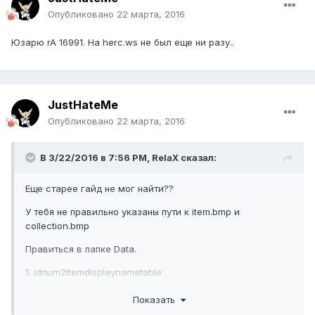
Опубликовано
22 марта, 2016
Юзарю rA 16991. На herc.ws не был еще ни разу..
JustHateMe
Опубликовано
22 марта, 2016
В 3/22/2016 в 7:56 PM,
RelaX
сказал:
Еще старее гайд не мог найти??
У тебя не правильно указаны пути к item.bmp и
collection.bmp
Правиться в папке Data.
1. idnum2itemdisplaynametable
2. idnum2itemresnametable
Показать