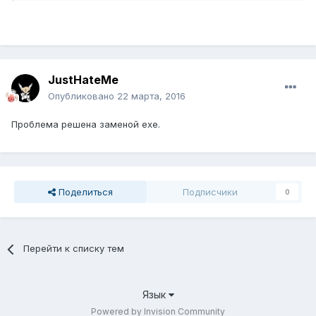
3. num2itemdisplaynametable
4. num2itemresnametable
id#Name item#
Так я же прописал все в этих файлах..
JustHateMe
Опубликовано
22 марта, 2016
1. idnum2itemdisplaynametable
2. idnum2itemresnametable
Проблема решена заменой ехе.
3. num2itemdisplaynametable
4. num2itemresnametable
Поделиться
Подписчики
0
Перейти к списку тем
Язык
Powered by Invision Community