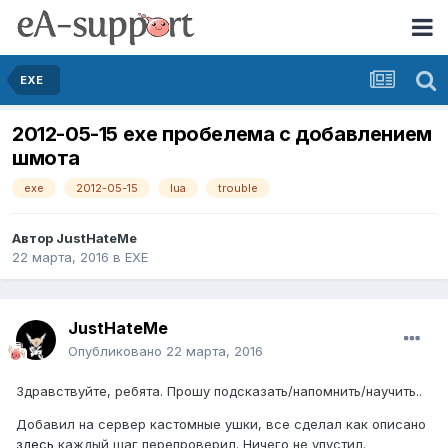
EXE
2012-05-15 exe пробелема с добавлением
шмота
exe
2012-05-15
lua
trouble
Автор
JustHateMe
22 марта, 2016
в
EXE
JustHateMe
Опубликовано
22 марта, 2016
Здравствуйте, ребята. Прошу подсказать/напомнить/научить..
Добавил на сервер кастомные ушки, все сделал как описано
здесь
каждый шаг перепроверил. Ничего не упустил.