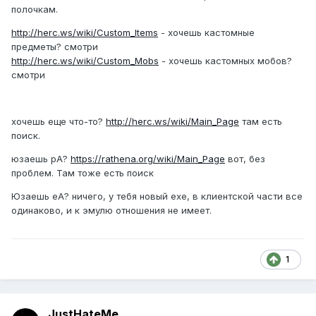
полочкам.
http://herc.ws/wiki/Custom_Items
- хочешь кастомные
предметы? смотри
http://herc.ws/wiki/Custom_Mobs
- хочешь кастомных мобов?
смотри
хочешь еще что-то?
http://herc.ws/wiki/Main_Page
там есть
поиск.
юзаешь рА?
https://rathena.org/wiki/Main_Page
вот, без
проблем. Там тоже есть поиск
Юзаешь еА? ничего, у тебя новый ехе, в клиентской части все
одинаково, и к эмулю отношения не имеет.
1
JustHateMe