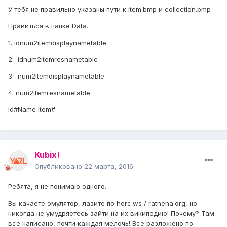
У тебя не правильно указаны пути к item.bmp и collection.bmp
Правиться в папке Data.
1. idnum2itemdisplaynametable
2. idnum2itemresnametable
3. num2itemdisplaynametable
4. num2itemresnametable
id#Name item#
Kubix!
Опубликовано
22 марта, 2016
Ребята, я не понимаю одного.
Вы качаете эмулятор, лазите по herc.ws / rathena.org, но
никогда не умудряетесь зайти на их википедию! Почему? Там
все написано, почти каждая мелочь! Все разложено по