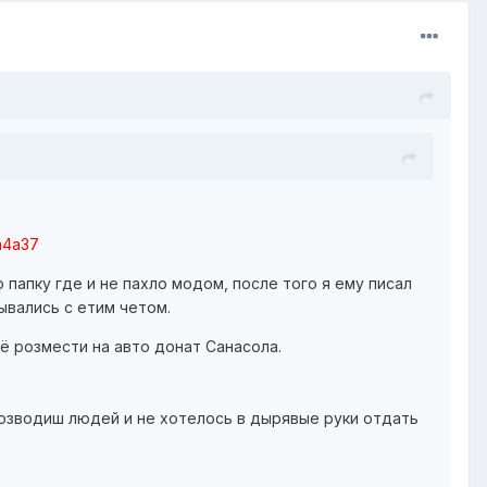
a4a37
 папку где и не пахло модом, после того я ему писал
зывались с етим четом.
щё розмести на авто донат Санасола.
 розводиш людей и не хотелось в дырявые руки отдать