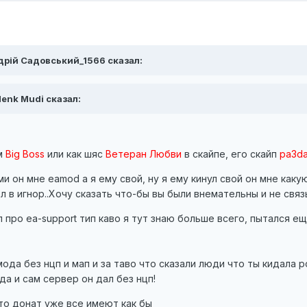
ндрій Садовський_1566 сказал:
Henk Mudi сказал:
ом
Big Boss
или как шяс
Ветеран Любви
в скайпе, его скайп
pa3d
он мне eamod а я ему свой, ну я ему кинул свой он мне какую
ол в игнор..Хочу сказать что-бы вы были внемательны и не свя
 про ea-support тип каво я тут знаю больше всего, пытался е
мода без нцп и мап и за таво что сказали люди что ты кидала
а и сам сервер он дал без нцп!
вто донат уже все имеют как бы