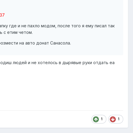
37
пку где и не пахло модом, после того я ему писал так
ь с етим четом.
розмести на авто донат Санасола.
зводиш людей и не хотелось в дырявые руки отдать еа
1
1