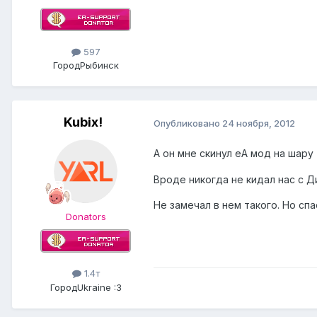
597
Город
Рыбинск
Kubix!
Опубликовано
24 ноября, 2012
А он мне скинул еА мод на шару
Вроде никогда не кидал нас с Д
Не замечал в нем такого. Но спа
Donators
1.4т
Город
Ukraine :3