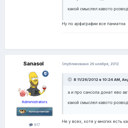
какой смыслел кавото розво
Ну по арфаграфии все паниатна
Sanasol
Опубликовано
26 ноября, 2012
В 11/26/2012 в 10:24 AM, А
а и про сансола донат ево а
Administrators
какой смыслел кавото розво
Не у всех, хотя у многих есть 
917