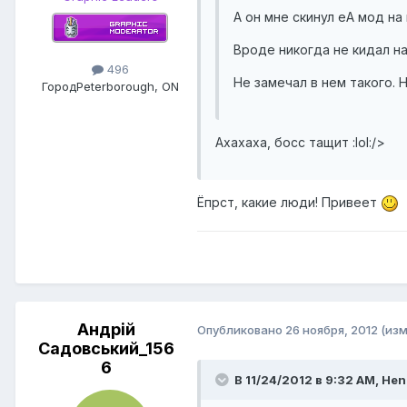
А он мне скинул еА мод на
Вроде никогда не кидал на
496
Не замечал в нем такого. Н
Город
Peterborough, ON
Ахахаха, босс тащит :lol:/>
Ёпрст, какие люди! Привеет
Андрій
Опубликовано
26 ноября, 2012
(из
Садовський_156
6
В 11/24/2012 в 9:32 AM, Hen