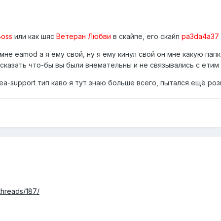
Boss
или как шяс
Ветеран Любви
в скайпе, его скайп
pa3da4a37
е eamod а я ему свой, ну я ему кинул свой он мне какую папку
у сказать что-бы вы были внемательны и не связывались с етим
ea-support тип каво я тут знаю больше всего, пытался ещё ро
threads/187/