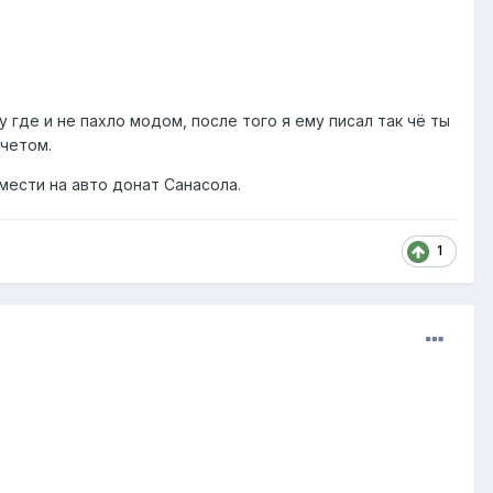
 где и не пахло модом, после того я ему писал так чё ты
 четом.
змести на авто донат Санасола.
1