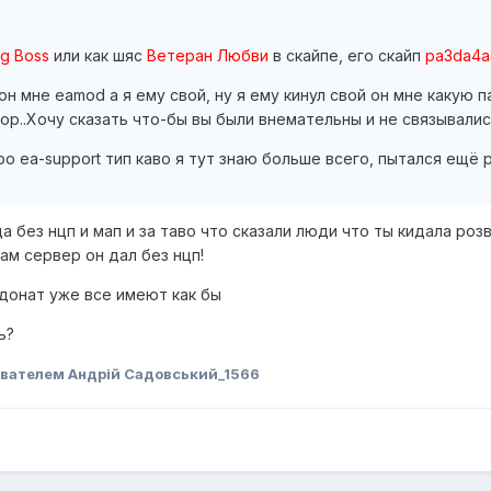
ig Boss
или как шяс
Ветеран Любви
в скайпе, его скайп
pa3da4a
мне eamod а я ему свой, ну я ему кинул свой он мне какую па
нор..Хочу сказать что-бы вы были внемательны и не связывалис
ро ea-support тип каво я тут знаю больше всего, пытался ещё 
а без нцп и мап и за таво что сказали люди что ты кидала ро
ам сервер он дал без нцп!
 донат уже все имеют как бы
ь?
вателем Андрій Садовський_1566