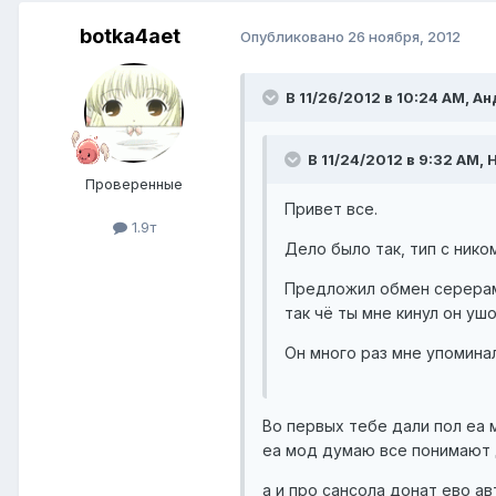
botka4aet
Опубликовано
26 ноября, 2012
В 11/26/2012 в 10:24 AM, А
В 11/24/2012 в 9:32 AM, 
Проверенные
Привет все.
1.9т
Дело было так, тип с ник
Предложил обмен серерами 
так чё ты мне кинул он уш
Он много раз мне упоминал
Во первых тебе дали пол еа 
еа мод думаю все понимают д
а и про сансола донат ево а