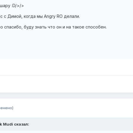
 шару :D/>/>
с с Димой, когда мы Angry RO делали.
о спасибо, буду знать что он и на такое способен.
менено)
k Mudi сказал: