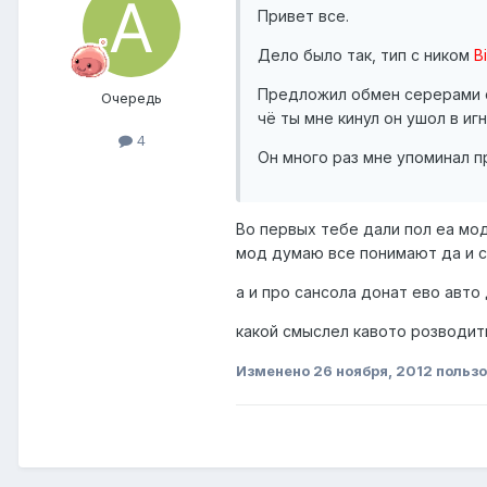
Привет все.
Дело было так, тип с ником
B
Предложил обмен серерами он 
Очередь
чё ты мне кинул он ушол в иг
4
Он много раз мне упоминал п
Во первых тебе дали пол еа мод
мод думаю все понимают да и с
а и про сансола донат ево авто
какой смыслел кавото розводит
Изменено
26 ноября, 2012
пользо