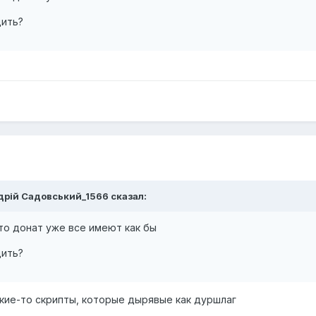
дить?
ндрій Садовський_1566 сказал:
вто донат уже все имеют как бы
дить?
какие-то скрипты, которые дырявые как дуршлаг