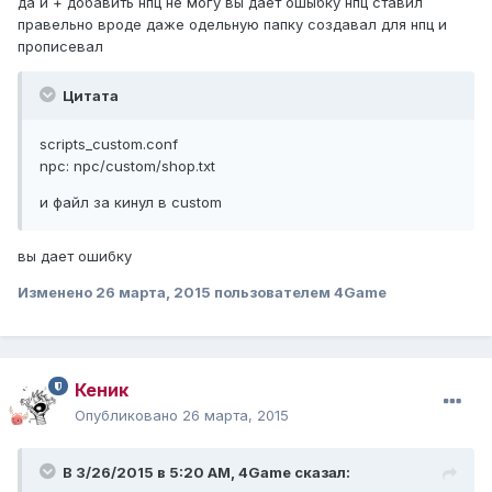
да и + добавить нпц не могу вы дает ошыбку нпц ставил
правельно вроде даже одельную папку создавал для нпц и
прописевал
Цитата
scripts_custom.conf
npc: npc/custom/shop.txt
и файл за кинул в custom
вы дает ошибку
Изменено
26 марта, 2015
пользователем 4Game
Кеник
Опубликовано
26 марта, 2015
В 3/26/2015 в 5:20 AM, 4Game сказал: