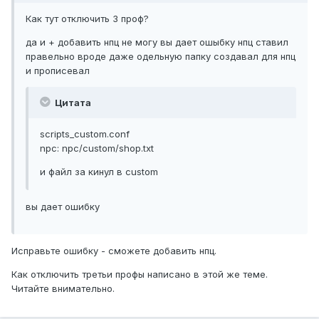
Как тут отключить 3 проф?
да и + добавить нпц не могу вы дает ошыбку нпц ставил
правельно вроде даже одельную папку создавал для нпц
и прописевал
Цитата
scripts_custom.conf
npc: npc/custom/shop.txt
и файл за кинул в custom
вы дает ошибку
Исправьте ошибку - сможете добавить нпц.
Как отключить третьи профы написано в этой же теме.
Читайте внимательно.