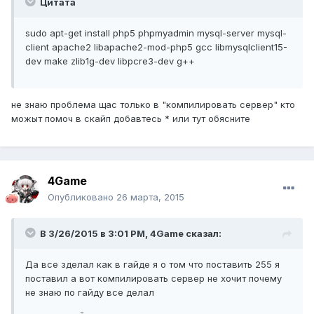
Цитата
sudo apt-get install php5 phpmyadmin mysql-server mysql-
client apache2 libapache2-mod-php5 gcc libmysqlclient15-
dev make zlib1g-dev libpcre3-dev g++
не знаю проблема щас только в "компилировать сервер" кто
можыт помоч в скайп добавтесь * или тут обясните
4Game
Опубликовано
26 марта, 2015
В 3/26/2015 в 3:01 PM, 4Game сказал:
Да все зделал как в гайде я о том что поставить 255 я
поставил а вот компилировать сервер не хочит почему
не знаю по гайду все делал