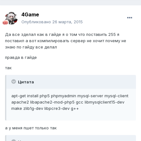
4Game
Опубликовано
26 марта, 2015
Да все зделал как в гайде я о том что поставить 255 я
поставил а вот компилировать сервер не хочит почему не
знаю по гайду все делал
правда в гайде
так
Цитата
apt-get install php5 phpmyadmin mysql-server mysql-client
apache2 libapache2-mod-php5 gcc libmysqlclient15-dev
make zlib1g-dev libpcre3-dev g++
а у меня пшет только так