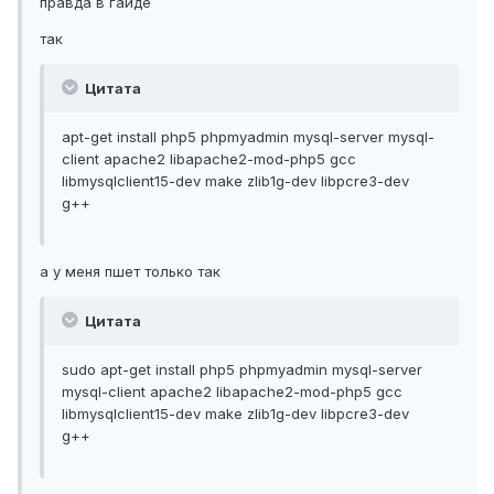
правда в гайде
так
Цитата
apt-get install php5 phpmyadmin mysql-server mysql-
client apache2 libapache2-mod-php5 gcc
libmysqlclient15-dev make zlib1g-dev libpcre3-dev
g++
а у меня пшет только так
Цитата
sudo apt-get install php5 phpmyadmin mysql-server
mysql-client apache2 libapache2-mod-php5 gcc
libmysqlclient15-dev make zlib1g-dev libpcre3-dev
g++