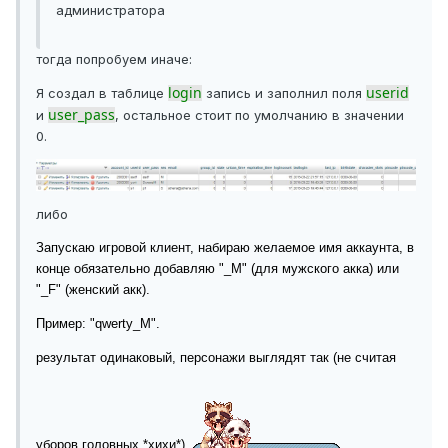
администратора
тогда попробуем иначе:
login
userid
Я создал в таблице
запись и заполнил поля
user_pass
и
, остальное стоит по умолчанию в значении
0.
либо
Запускаю игровой клиент, набираю желаемое имя аккаунта, в
конце обязательно добавляю "_M" (для мужского акка) или
"_F" (женский акк).
Пример: "qwerty_M".
результат одинаковый, персонажи выглядят так (не считая
уборов головных *хихи*)
.