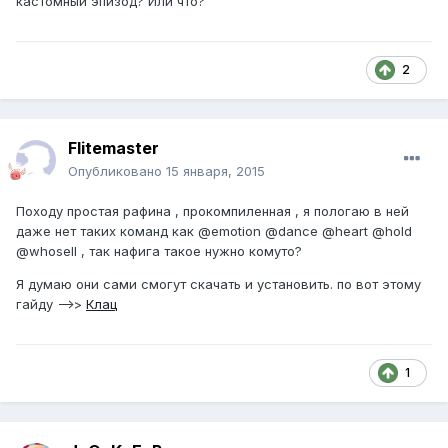
кастомный эпизод? Или что?
2
Flitemaster
Опубликовано
15 января, 2015
Походу простая рафина , прокомпиленная , я пологаю в ней
даже нет таких команд как @emotion @dance @heart @hold
@whosell , так нафига такое нужно комуто?
Я думаю они сами смогут скачать и установить. по вот этому
гайду -->>
Клац
1